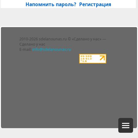
Напомнить пароль?
Регистрация
Лента
2010-2026 sdelanounas.ru © «Сделано у нас» —
Блоги
Сделано у нас
Люди
E-mail:
info@sdelanounas.ru
Политика
конфиденциальности
Пользовательское
соглашение
Change privacy
settings
О проекте
Вопрос-ответ
Прочти меня!
Реклама у нас
Блог компании