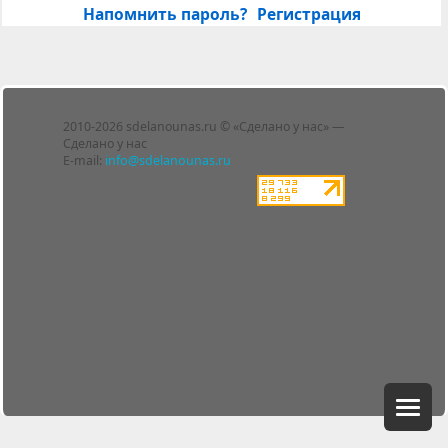
Напомнить пароль?
Регистрация
Лента
2010-2026 sdelanounas.ru © «Сделано у нас» —
Блоги
Сделано у нас
Люди
E-mail:
info@sdelanounas.ru
Политика
конфиденциальности
Пользовательское
соглашение
Change privacy
settings
О проекте
Вопрос-ответ
Прочти меня!
Реклама у нас
Блог компании