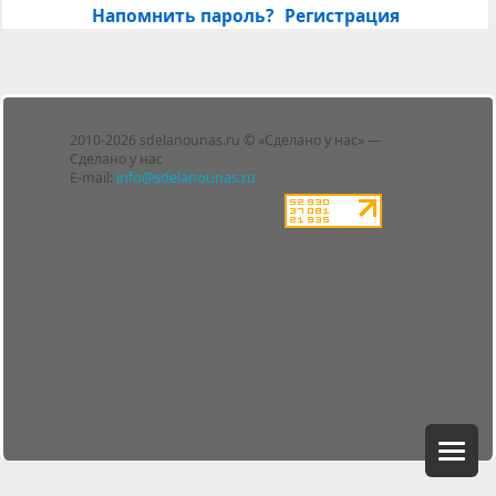
Напомнить пароль?
Регистрация
Лента
2010-2026 sdelanounas.ru © «Сделано у нас» —
Блоги
Сделано у нас
Люди
E-mail:
info@sdelanounas.ru
Политика
конфиденциальности
Пользовательское
соглашение
Change privacy
settings
О проекте
Вопрос-ответ
Прочти меня!
Реклама у нас
Блог компании