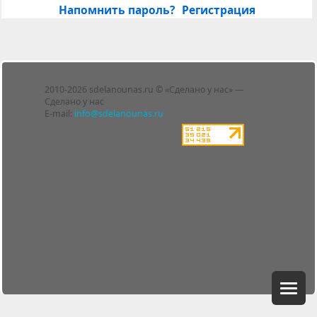
Напомнить пароль?
Регистрация
Лента
2010-2026 sdelanounas.ru © «Сделано у нас» —
Блоги
Сделано у нас
Люди
E-mail:
info@sdelanounas.ru
Политика
конфиденциальности
Пользовательское
соглашение
Change privacy
settings
О проекте
Вопрос-ответ
Прочти меня!
Реклама у нас
Блог компании