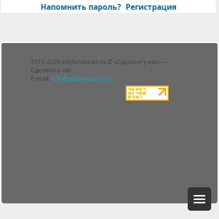
Напомнить пароль?
Регистрация
Лента
2010-2026 sdelanounas.ru © «Сделано у нас» —
Блоги
Сделано у нас
Люди
E-mail:
info@sdelanounas.ru
Политика
конфиденциальности
Пользовательское
соглашение
Change privacy
settings
О проекте
Вопрос-ответ
Прочти меня!
Реклама у нас
Блог компании