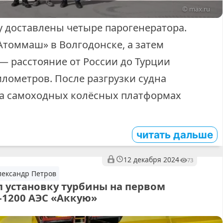
© max.ru
 доставлены четыре парогенератора.
Атоммаш» в Волгодонске, а затем
— расстояние от России до Турции
илометров. После разгрузки судна
на самоходных колёсных платформах
читать дальше
12 декабря 2024
73
лександр Петров
 установку турбины на первом
-1200 АЭС «Аккую»