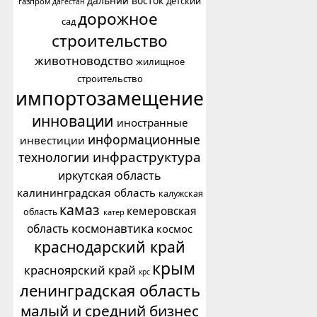
дальний восток
детский
газпром
дагестан
дорожное
сад
строительство
животноводство
жилищное
строительство
импортозамещение
инновации
иностранные
информационные
инвестиции
инфраструктура
технологии
иркутская область
калининградская область
калужская
камаз
кемеровская
область
катер
космонавтика
область
космос
краснодарский край
крым
красноярский край
крс
ленинградская область
малый и средний бизнес