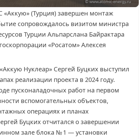
© www.atomic-energy.ru
С «Аккую» (Турция) завершен монтаж
бытие сопровождалось визитом министра
есурсов Турции Альпарслана Байрактара
 госкорпорации «Росатом» Алексея
«Аккую Нуклеар» Сергей Буцких выступил
апах реализации проекта в 2024 году.
ходе пусконаладочных работ на первом
овности вспомогательных объектов,
нтажных операциях и планах
Сергей Буцких отчитался о завершении
нном зале блока № 1 — установки