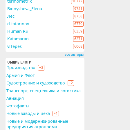
termometrix
10772
Bionysheva_Elena
9751
Лес
8758
d-tatarinov
6770
Human RS
6359
Katamaran
6271
vlTepes
6068
все авторы
ОБЩИЕ БЛОГИ
Производство
+3
Армия и Флот
Судостроение и судоходство
+2
Транспорт, спецтехника и логистика
Авиация
Фотофакты
Новые заводы и цеха
+1
Новые и модернизированные
предприятия агропрома