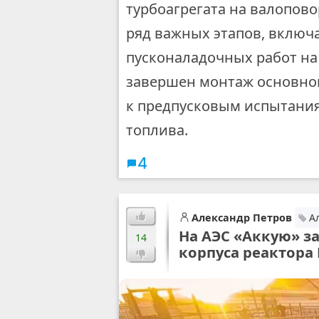
турбоагрегата на валопово
ряд важных этапов, вклю
пусконаладочных работ на
завершен монтаж основног
к предпусковым испытания
топлива.
4
Александр Петров
А
На АЭС «Аккую» з
14
корпуса реактора 