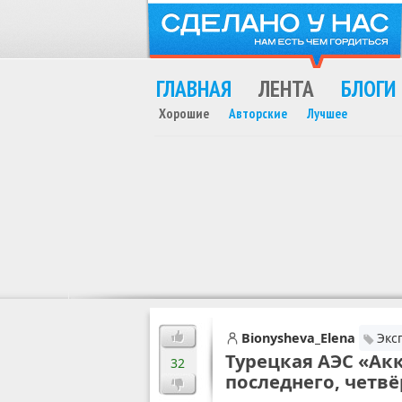
ГЛАВНАЯ
ЛЕНТА
БЛОГИ
Хорошие
Авторские
Лучшее
MAX
Bionysheva_Elena
Экс
Турецкая АЭС «Ак
32
последнего, четвё