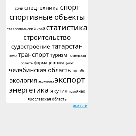
спорт
спецтехника
сочи
спортивные объекты
статистика
ставропольский край
строительство
татарстан
судостроение
транспорт
туризм
томск
тюменская
фармацевтика
флот
область
челябинская область
швабе
экспорт
экология
экономика
энергетика
якутия
янао
ямал
ярославская область
все тэги