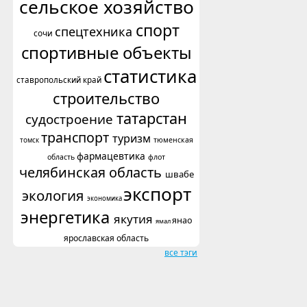
сельское хозяйство
спорт
спецтехника
сочи
спортивные объекты
статистика
ставропольский край
строительство
татарстан
судостроение
транспорт
туризм
томск
тюменская
фармацевтика
область
флот
челябинская область
швабе
экспорт
экология
экономика
энергетика
якутия
янао
ямал
ярославская область
все тэги