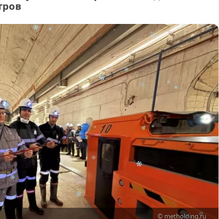
тров
© metholding.ru