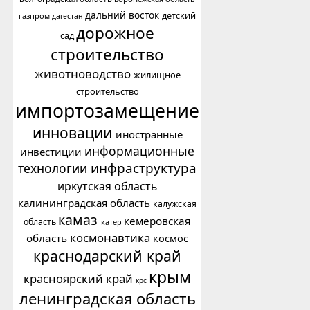
дальний восток
детский
газпром
дагестан
дорожное
сад
строительство
животноводство
жилищное
строительство
импортозамещение
инновации
иностранные
информационные
инвестиции
инфраструктура
технологии
иркутская область
калининградская область
калужская
камаз
кемеровская
область
катер
космонавтика
область
космос
краснодарский край
крым
красноярский край
крс
ленинградская область