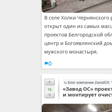
В селе Холки Чернянского 
открыт один из самых мас
проектов Белгородской об
центр и Богоявленский до
мужского монастыря.
0
Блог компании ZavodOS
«Завод ОС» проек
16
и монтирует очис