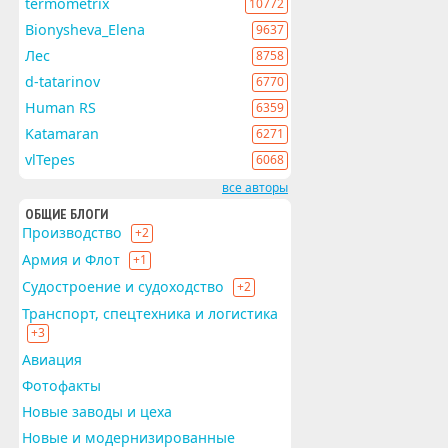
termometrix
10772
Bionysheva_Elena
9637
Лес
8758
d-tatarinov
6770
Human RS
6359
Katamaran
6271
vlTepes
6068
все авторы
ОБЩИЕ БЛОГИ
Производство
+2
Армия и Флот
+1
Судостроение и судоходство
+2
Транспорт, спецтехника и логистика
+3
Авиация
Фотофакты
Новые заводы и цеха
Новые и модернизированные