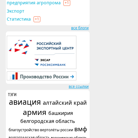
предприятия агропрома
+1
Экспорт
Статистика
+1
все блоги
все ссылки
ТЭГИ
авиация
алтайский край
армия
башкирия
белгородская область
вмф
благоустройство
вертолёты россии
волгоградская область
воронежская область