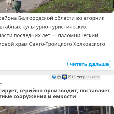
района Белгородской области во вторник
штабных культурно‑туристических
ласти последних лет — паломнический
мовой храм Свято‑Троицкого Холковского
читать дальше
13 февраля
43
™
тирует, серийно производит, поставляет
тные сооружения и ёмкости