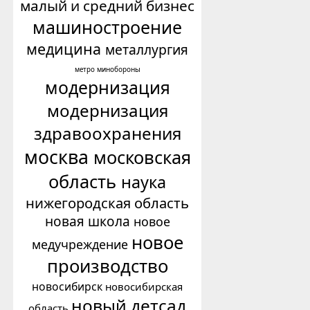
малый и средний бизнес
машиностроение
медицина
металлургия
минобороны
метро
модернизация
модернизация
здравоохранения
москва
московская
область
наука
нижегородская область
новая школа
новое
новое
медучреждение
производство
новосибирск
новосибирская
новый детсад
область