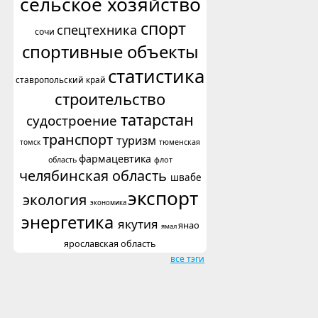
сельское хозяйство
спорт
спецтехника
сочи
спортивные объекты
статистика
ставропольский край
строительство
татарстан
судостроение
транспорт
туризм
томск
тюменская
фармацевтика
флот
область
челябинская область
швабе
экспорт
экология
экономика
энергетика
якутия
янао
ямал
ярославская область
все тэги