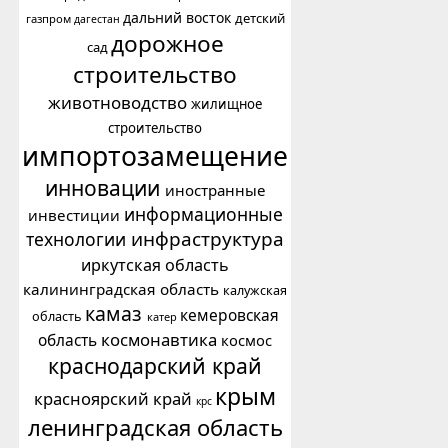
дальний восток
детский
газпром
дагестан
дорожное
сад
строительство
животноводство
жилищное
строительство
импортозамещение
инновации
иностранные
информационные
инвестиции
инфраструктура
технологии
иркутская область
калининградская область
калужская
камаз
кемеровская
область
катер
космонавтика
область
космос
краснодарский край
крым
красноярский край
крс
ленинградская область