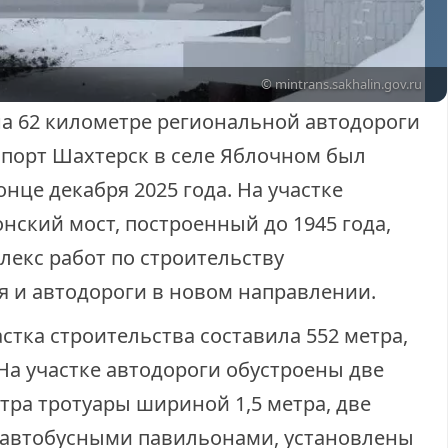
© mintrans.sakhalin.gov.ru
а 62 километре региональной автодороги
порт Шахтерск в селе Яблочном был
нце декабря 2025 года. На участке
нский мост, построенный до 1945 года,
екс работ по строительству
я и автодороги в новом направлении.
тка строительства составила 552 метра,
 На участке автодороги обустроены две
тра тротуары шириной 1,5 метра, две
 автобусными павильонами, установлены