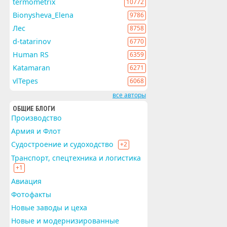
termometrix
10772
Bionysheva_Elena
9786
Лес
8758
d-tatarinov
6770
Human RS
6359
Katamaran
6271
vlTepes
6068
все авторы
ОБЩИЕ БЛОГИ
Производство
Армия и Флот
Судостроение и судоходство
+2
Транспорт, спецтехника и логистика
+1
Авиация
Фотофакты
Новые заводы и цеха
Новые и модернизированные