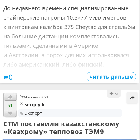
До недавнего времени специализированные
снайперские патроны 10,3×77 миллиметров
к винтовкам калибра 375 Cheytac для стрельбы
на большие дистанции комплектовались
гильзами, сделанными в Америке
и Австралии, а порох для них использовался
либо американский, либо финский.
читать дальше
0
37
24 апреля 2023
sergey k
51
Экспорт
СТМ поставили казахстанскому
«Казхрому» тепловоз ТЭМ9