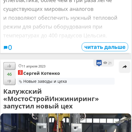
существующих мировых аналогов
и позволяют обеспечить нужный тепловой
режим для работы оборудования при
температурах до 400 градусов Цельсия.
читать дальше
0
21
11 апреля 2023
Сергей Котенко
46
Новые заводы и цеха
Калужский
«МостоСтройИнжиниринг»
запустил новый цех