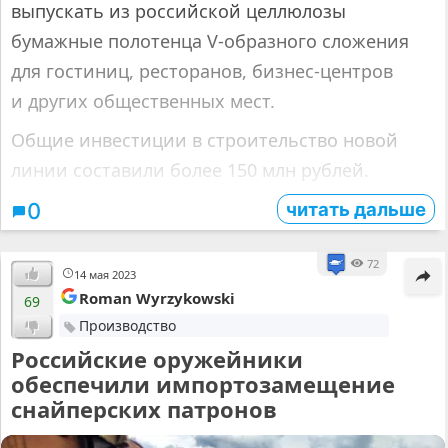
выпускать из российской целлюлозы
бумажные полотенца V-образного сложения
для гостиниц, ресторанов, бизнес-центров
и других общественных мест.
Общие инвестиции в строительство новой
линии составили более 150 млн рублей.
читать дальше
0
72
14 мая 2023
Roman Wyrzykowski
69
Производство
Российские оружейники
обеспечили импортозамещение
снайперских патронов