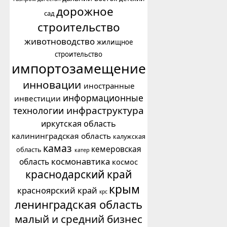
дорожное
сад
строительство
животноводство
жилищное
строительство
импортозамещение
инновации
иностранные
информационные
инвестиции
инфраструктура
технологии
иркутская область
калининградская область
калужская
камаз
кемеровская
область
катер
космонавтика
область
космос
краснодарский край
крым
красноярский край
крс
ленинградская область
малый и средний бизнес