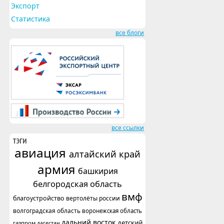
Экспорт
Статистика
все блоги
все ссылки
ТЭГИ
авиация
алтайский край
армия
башкирия
белгородская область
вмф
благоустройство
вертолёты россии
волгоградская область
воронежская область
дальний восток
детский
газпром
дагестан