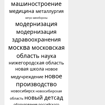
машиностроение
медицина
металлургия
минобороны
метро
модернизация
модернизация
здравоохранения
москва
московская
область
наука
нижегородская область
новая школа
новое
новое
медучреждение
производство
новосибирск
новосибирская
новый детсад
область
оборудование российского