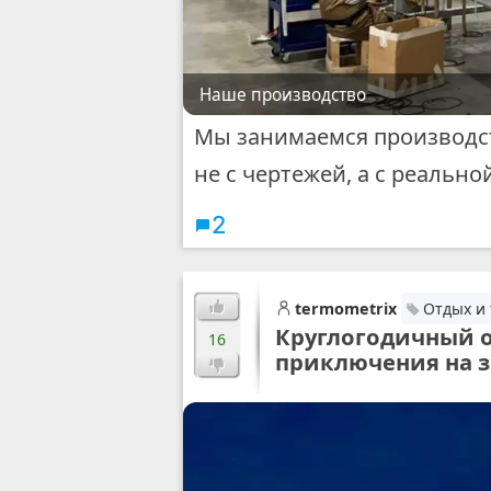
Наше производство
Мы занимаемся производст
не с чертежей, а с реальн
2
termometrix
Отдых и
Круглогодичный о
16
приключения на з