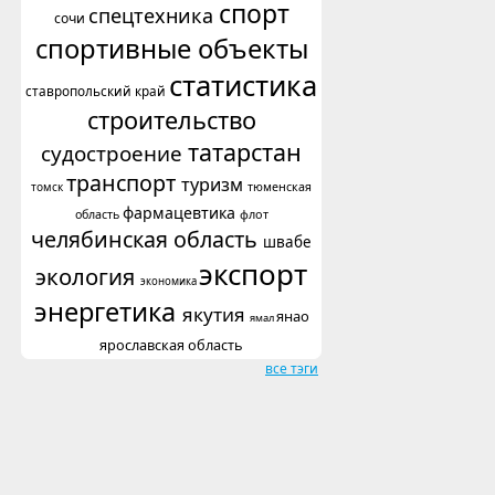
спорт
спецтехника
сочи
спортивные объекты
статистика
ставропольский край
строительство
татарстан
судостроение
транспорт
туризм
томск
тюменская
фармацевтика
флот
область
челябинская область
швабе
экспорт
экология
экономика
энергетика
якутия
янао
ямал
ярославская область
все тэги