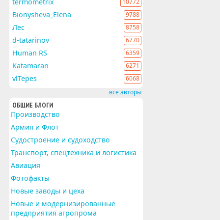
termometrix
10772
Bionysheva_Elena
9788
Лес
8758
d-tatarinov
6770
Human RS
6359
Katamaran
6271
vlTepes
6068
все авторы
ОБЩИЕ БЛОГИ
Производство
Армия и Флот
Судостроение и судоходство
Транспорт, спецтехника и логистика
Авиация
Фотофакты
Новые заводы и цеха
Новые и модернизированные
предприятия агропрома