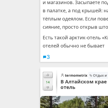
и магазинов. Засыпаете по
в палатке, а под крышей: 
тёплым одеялом. Если пов
сияние, просто открыв шт
Есть такой арктик-отель «‎К
отелей обычно не бывает
3
termometrix
Отдых и
В Алтайском крае
14
отель