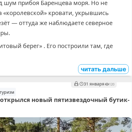
д шум прибоя Баренцева моря. Но не
на «королевской» кровати, укрывшись
езёт — оттуда же наблюдаете северное
оры.
итовый берег» ‎. Его построили там, где
читать дальше
31 января
120
 туризм
 открылся новый пятизвездочный бутик-