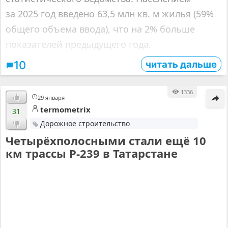
за 2025 год введено 63,5 млн кв. м жилья (59%
общего объема ввода), что на 2% больше
показателей предыдущего года.
читать дальше
10
1336
29 января
termometrix
31
Дорожное строительство
Четырёхполосными стали ещё 10
км трассы Р-239 в Татарстане