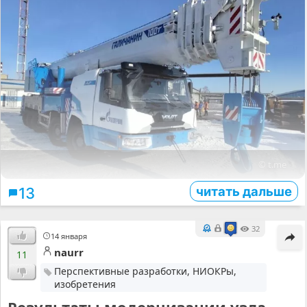
© t.me
читать дальше
13
32
14 января
naurr
11
Перспективные разработки, НИОКРы,
изобретения