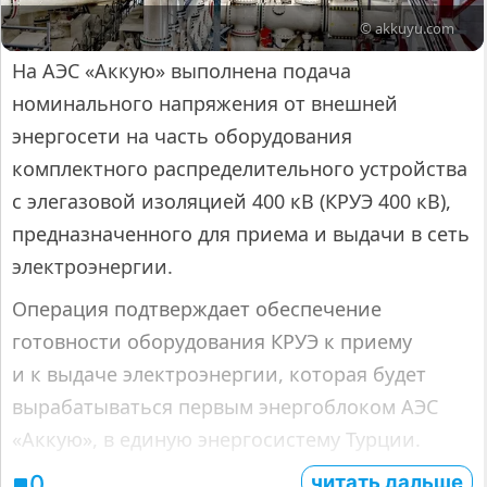
© akkuyu.com
На АЭС «Аккую» выполнена подача
номинального напряжения от внешней
энергосети на часть оборудования
комплектного распределительного устройства
с элегазовой изоляцией 400 кВ (КРУЭ 400 кВ),
предназначенного для приема и выдачи в сеть
электроэнергии.
Операция подтверждает обеспечение
готовности оборудования КРУЭ к приему
и к выдаче электроэнергии, которая будет
вырабатываться первым энергоблоком АЭС
«Аккую», в единую энергосистему Турции.
читать дальше
0