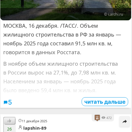
© i.archi.ru
МОСКВА, 16 декабря. /ТАСС/. Объем
жилищного строительства в РФ за январь —
ноябрь 2025 года составил 91,5 млн кв. м,
говорится в данных Росстата.
В ноябре объем жилищного строительства
в России вырос на 27,1%, до 7,98 млн кв. м.
Населением за январь — ноябрь 2025 года
было введено 59,4 млн кв. м жилья.
читать дальше
5
472
11 декабря 2025
lapshin-89
26