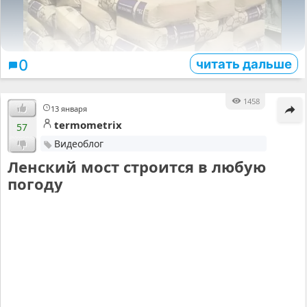
читать дальше
0
1458
13 января
termometrix
57
Видеоблог
Ленский мост строится в любую
погоду