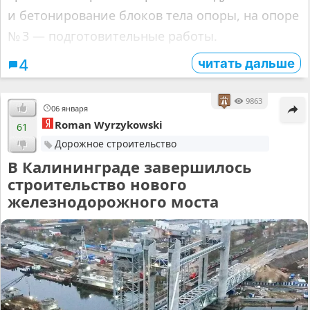
и бетонирование блоков тела опоры, на опоре
№ 3 — подготовительные работы.
читать дальше
4
9863
06 января
Roman Wyrzykowski
61
Дорожное строительство
В Калининграде завершилось
строительство нового
железнодорожного моста