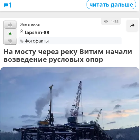
читать дальше
1
11436
08 января
lapshin-89
56
Фотофакты
На мосту через реку Витим начали
возведение русловых опор