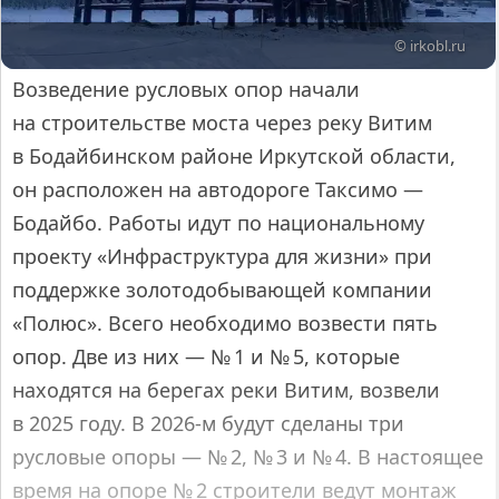
© irkobl.ru
Возведение русловых опор начали
на строительстве моста через реку Витим
в Бодайбинском районе Иркутской области,
он расположен на автодороге Таксимо —
Бодайбо. Работы идут по национальному
проекту «Инфраструктура для жизни» при
поддержке золотодобывающей компании
«Полюс». Всего необходимо возвести пять
опор. Две из них — № 1 и № 5, которые
находятся на берегах реки Витим, возвели
в 2025 году. В 2026-м будут сделаны три
русловые опоры — № 2, № 3 и № 4. В настоящее
время на опоре № 2 строители ведут монтаж