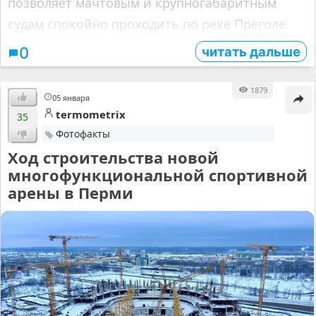
позволяет мачтовым и крупногабаритным
судам спокойно проходить по реке Преголе.
читать дальше
0
1879
05 января
termometrix
35
Фотофакты
Ход строительства новой
многофункциональной спортивной
арены в Перми