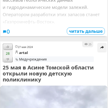
и гидродинамические модели залежей.
Оператором разработки этих запасов станет
«Газпромнефть-Восток».
читать дальше
0
25
27 мая 2024
artal
28
Медучреждения
25 мая в Асине Томской области
открыли новую детскую
поликлинику