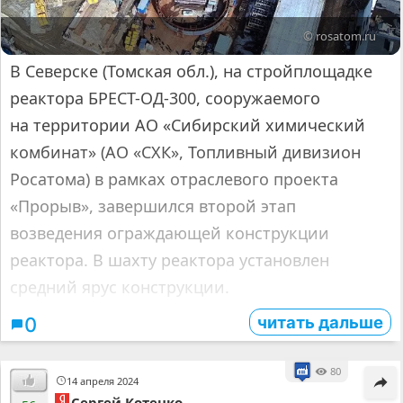
© rosatom.ru
В Северске (Томская обл.), на стройплощадке
реактора БРЕСТ-ОД-300, сооружаемого
на территории АО «Сибирский химический
комбинат» (АО «СХК», Топливный дивизион
Росатома) в рамках отраслевого проекта
«Прорыв», завершился второй этап
возведения ограждающей конструкции
реактора. В шахту реактора установлен
средний ярус конструкции.
читать дальше
0
80
14 апреля 2024
Сергей Котенко