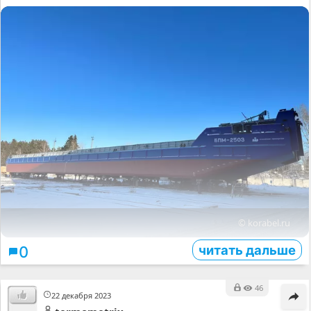
© korabel.ru
читать дальше
0
46
22 декабря 2023