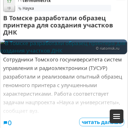
termometrix
17
Наука
В Томске разработали образец
принтера для создания участков
ДНК
© riatomsk.ru
Сотрудники Томского госуниверситета систем
управления и радиоэлектроники (ТУСУР)
разработали и реализовали опытный образец
геномного принтера с улучшенными
характеристиками. Работа соответствует
задачам нацпроекта «Наука и университеты»,
сообщает вуз.
читать дальше
0