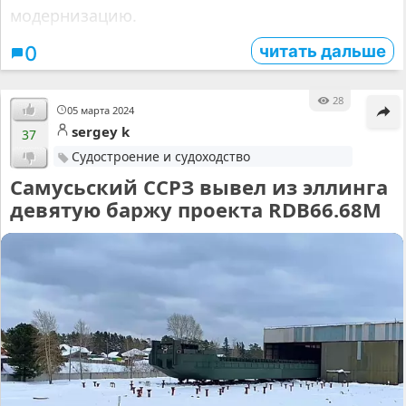
модернизацию.
читать дальше
0
28
05 марта 2024
sergey k
37
Судостроение и судоходство
Самусьский ССРЗ вывел из эллинга
девятую баржу проекта RDB66.68М