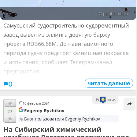
© paluba.media
Самусьский судостроительно-судоремонтный
завод вывел из эллинга девятую баржу
проекта RDB66.68М. До навигационного
периода судну предстоят финишная покраска
и испытания, сообщает Телеграм-канал
предприятия.
читать дальше
0
45
10 февраля 2024
Evgeniy Ryzhikov
27
Блог пользователя Evgeniy Ryzhikov
На Сибирский химический
комбинат Росатома поступили два