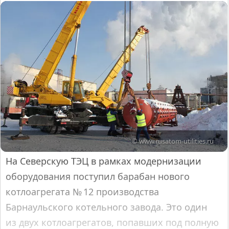
© www.rusatom-utilities.ru
На Северскую ТЭЦ в рамках модернизации
оборудования поступил барабан нового
котлоагрегата № 12 производства
Барнаульского котельного завода. Это один
из двух котлоагрегатов, попавших под полную