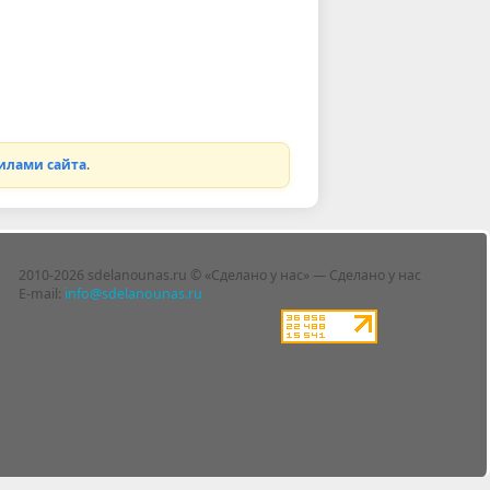
илами сайта
.
2010-2026 sdelanounas.ru © «Сделано у нас» — Сделано у нас
E-mail:
info@sdelanounas.ru