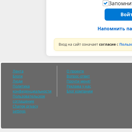
Запомнит
Войт
Напомнить па
Вход на сайт означает
согласие
с
Польз
Лента
О проекте
Блоги
Вопрос-ответ
Люди
Прочти меня!
Политика
Реклама у нас
конфиденциальности
Блог компании
Пользовательское
соглашение
Change privacy
settings