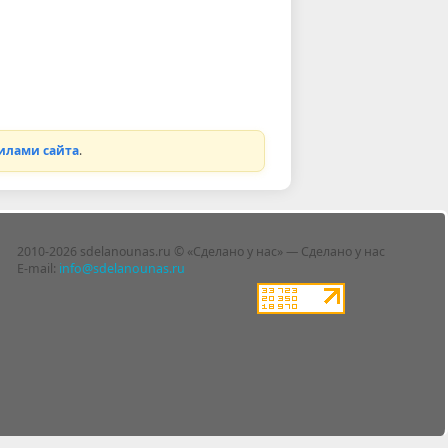
илами сайта
.
2010-2026 sdelanounas.ru © «Сделано у нас» — Сделано у нас
E-mail:
info@sdelanounas.ru