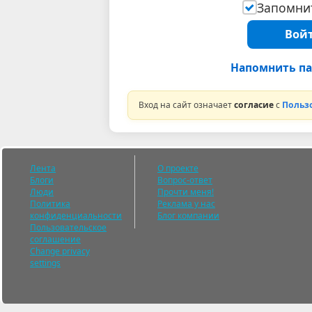
Запомнит
Войт
Напомнить па
Вход на сайт означает
согласие
с
Польз
Лента
О проекте
Блоги
Вопрос-ответ
Люди
Прочти меня!
Политика
Реклама у нас
конфиденциальности
Блог компании
Пользовательское
соглашение
Change privacy
settings