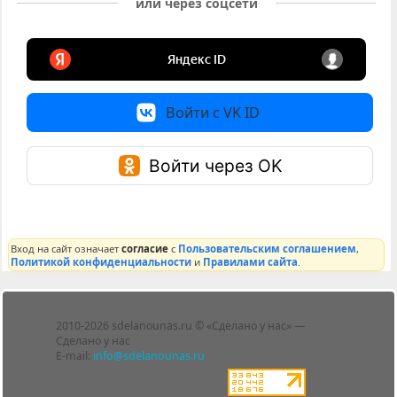
или через соцсети
Войти с VK ID
Войти через OK
Вход на сайт означает
согласие
с
Пользовательским соглашением
,
Политикой конфиденциальности
и
Правилами сайта
.
Лента
2010-2026 sdelanounas.ru © «Сделано у нас» —
Блоги
Сделано у нас
Люди
E-mail:
info@sdelanounas.ru
Политика
конфиденциальности
Пользовательское