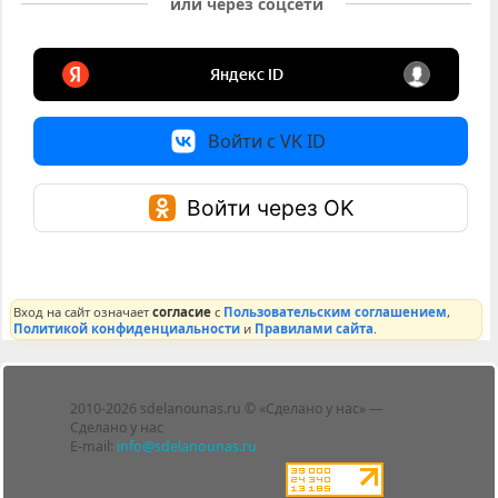
или через соцсети
Войти с VK ID
Войти через OK
Вход на сайт означает
согласие
с
Пользовательским соглашением
,
Политикой конфиденциальности
и
Правилами сайта
.
Лента
2010-2026 sdelanounas.ru © «Сделано у нас» —
Блоги
Сделано у нас
Люди
E-mail:
info@sdelanounas.ru
Политика
конфиденциальности
Пользовательское