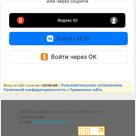
или через соцсети
Войти с VK ID
Войти через OK
Вход на сайт означает
согласие
с
Пользовательским соглашением
,
Политикой конфиденциальности
и
Правилами сайта
.
Лента
2010-2026 sdelanounas.ru © «Сделано у нас» —
Блоги
Сделано у нас
Люди
E-mail:
info@sdelanounas.ru
Политика
конфиденциальности
Пользовательское