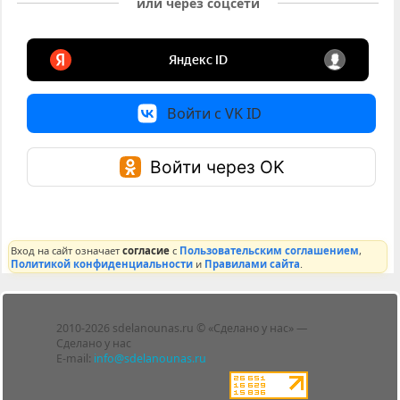
или через соцсети
Войти с VK ID
Войти через OK
Вход на сайт означает
согласие
с
Пользовательским соглашением
,
Политикой конфиденциальности
и
Правилами сайта
.
Лента
2010-2026 sdelanounas.ru © «Сделано у нас» —
Блоги
Сделано у нас
Люди
E-mail:
info@sdelanounas.ru
Политика
конфиденциальности
Пользовательское