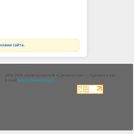
илами сайта
.
2010-2026 sdelanounas.ru © «Сделано у нас» — Сделано у нас
E-mail:
info@sdelanounas.ru