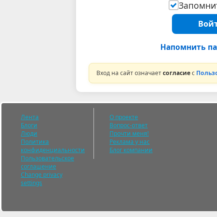
Запомнит
Войт
Напомнить па
Вход на сайт означает
согласие
с
Польз
Лента
О проекте
Блоги
Вопрос-ответ
Люди
Прочти меня!
Политика
Реклама у нас
конфиденциальности
Блог компании
Пользовательское
соглашение
Change privacy
settings