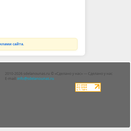
илами сайта
.
2010-2026 sdelanounas.ru © «Сделано у нас» — Сделано у нас
E-mail:
info@sdelanounas.ru