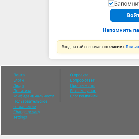
Запомнит
Войт
Напомнить па
Вход на сайт означает
согласие
с
Польз
Лента
О проекте
Блоги
Вопрос-ответ
Люди
Прочти меня!
Политика
Реклама у нас
конфиденциальности
Блог компании
Пользовательское
соглашение
Change privacy
settings