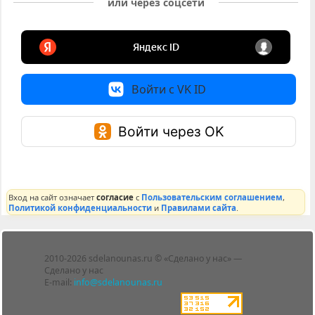
или через соцсети
Войти с VK ID
Войти через OK
Вход на сайт означает
согласие
с
Пользовательским соглашением
,
Политикой конфиденциальности
и
Правилами сайта
.
Лента
2010-2026 sdelanounas.ru © «Сделано у нас» —
Блоги
Сделано у нас
Люди
E-mail:
info@sdelanounas.ru
Политика
конфиденциальности
Пользовательское