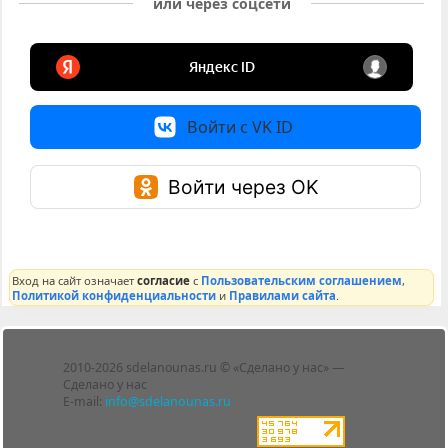
или через соцсети
Войти с VK ID
Войти через OK
Вход на сайт означает
согласие
с
Пользовательским соглашением
,
Политикой конфиденциальности
и
Правилами сайта
.
Лента
2010-2026 sdelanounas.ru © «Сделано у нас» —
Блоги
Сделано у нас
Люди
E-mail:
info@sdelanounas.ru
Политика
конфиденциальности
Пользовательское