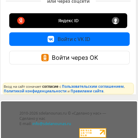
или через соцсети
Войти с VK ID
Войти через OK
Вход на сайт означает
согласие
с
Пользовательским соглашением
,
Политикой конфиденциальности
и
Правилами сайта
.
Лента
2010-2026 sdelanounas.ru © «Сделано у нас» —
Блоги
Сделано у нас
Люди
E-mail:
info@sdelanounas.ru
Политика
конфиденциальности
Пользовательское