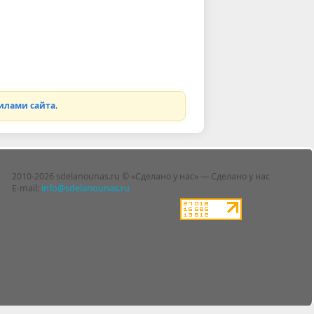
илами сайта
.
2010-2026 sdelanounas.ru © «Сделано у нас» — Сделано у нас
E-mail:
info@sdelanounas.ru