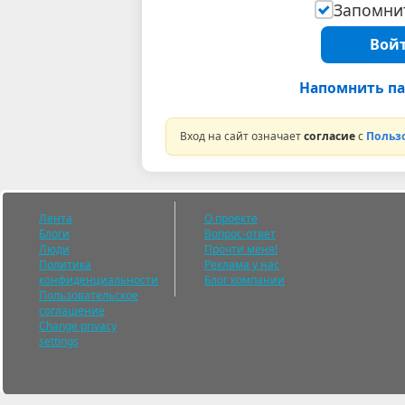
Запомнит
Войт
Напомнить па
Вход на сайт означает
согласие
с
Польз
Лента
О проекте
Блоги
Вопрос-ответ
Люди
Прочти меня!
Политика
Реклама у нас
конфиденциальности
Блог компании
Пользовательское
соглашение
Change privacy
settings