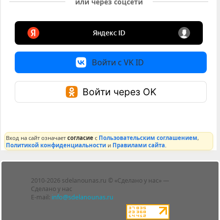
или через соцсети
Войти с VK ID
Войти через OK
Вход на сайт означает
согласие
с
Пользовательским соглашением
,
Политикой конфиденциальности
и
Правилами сайта
.
Лента
2010-2026 sdelanounas.ru © «Сделано у нас» —
Блоги
Сделано у нас
Люди
E-mail:
info@sdelanounas.ru
Политика
конфиденциальности
Пользовательское