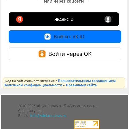
или через соцсети
Войти с VK ID
Войти через OK
Вход на сайт означает
согласие
с
Пользовательским соглашением
,
Политикой конфиденциальности
и
Правилами сайта
.
Лента
2010-2026 sdelanounas.ru © «Сделано у нас» —
Блоги
Сделано у нас
Люди
E-mail:
info@sdelanounas.ru
Политика
конфиденциальности
Пользовательское