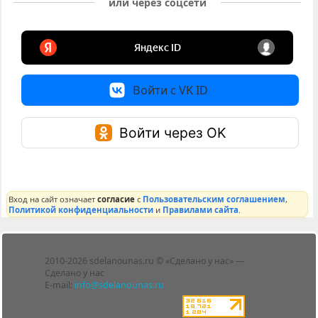
или через соцсети
Войти с VK ID
Войти через OK
Вход на сайт означает
согласие
с
Пользовательским соглашением
,
Политикой конфиденциальности
и
Правилами сайта
.
Лента
2010-2026 sdelanounas.ru © «Сделано у нас» —
Блоги
Сделано у нас
Люди
E-mail:
info@sdelanounas.ru
Политика
конфиденциальности
Пользовательское