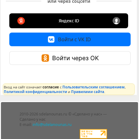
или через соцсети
Войти с VK ID
Войти через OK
Вход на сайт означает
согласие
с
Пользовательским соглашением
,
Политикой конфиденциальности
и
Правилами сайта
.
Лента
2010-2026 sdelanounas.ru © «Сделано у нас» —
Блоги
Сделано у нас
Люди
E-mail:
info@sdelanounas.ru
Политика
конфиденциальности
Пользовательское