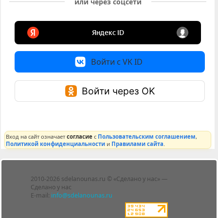
или через соцсети
Войти с VK ID
Войти через OK
Вход на сайт означает
согласие
с
Пользовательским соглашением
,
Политикой конфиденциальности
и
Правилами сайта
.
Лента
2010-2026 sdelanounas.ru © «Сделано у нас» —
Блоги
Сделано у нас
Люди
E-mail:
info@sdelanounas.ru
Политика
конфиденциальности
Пользовательское