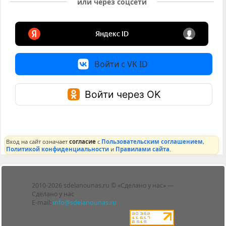
или через соцсети
Войти с VK ID
Войти через OK
Вход на сайт означает
согласие
с
Пользовательским соглашением
,
Политикой конфиденциальности
и
Правилами сайта
.
Лента
2010-2026 sdelanounas.ru © «Сделано у нас» —
Блоги
Сделано у нас
Люди
E-mail:
info@sdelanounas.ru
Политика
конфиденциальности
Пользовательское