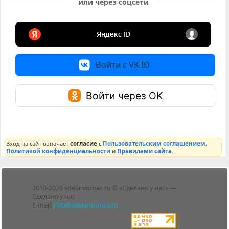
или через соцсети
Войти с VK ID
Войти через OK
Вход на сайт означает
согласие
с
Пользовательским соглашением
,
Политикой конфиденциальности
и
Правилами сайта
.
Лента
2010-2026 sdelanounas.ru © «Сделано у нас» —
Блоги
Сделано у нас
Люди
E-mail:
info@sdelanounas.ru
Политика
конфиденциальности
Пользовательское