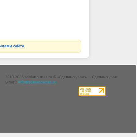
илами сайта
.
2010-2026 sdelanounas.ru © «Сделано у нас» — Сделано у нас
E-mail:
info@sdelanounas.ru