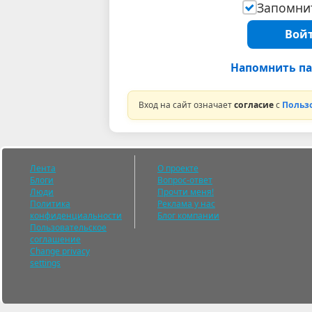
Запомнит
Войт
Напомнить па
Вход на сайт означает
согласие
с
Польз
Лента
О проекте
Блоги
Вопрос-ответ
Люди
Прочти меня!
Политика
Реклама у нас
конфиденциальности
Блог компании
Пользовательское
соглашение
Change privacy
settings