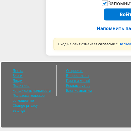
Запомнит
Войт
Напомнить па
Вход на сайт означает
согласие
с
Польз
Лента
О проекте
Блоги
Вопрос-ответ
Люди
Прочти меня!
Политика
Реклама у нас
конфиденциальности
Блог компании
Пользовательское
соглашение
Change privacy
settings