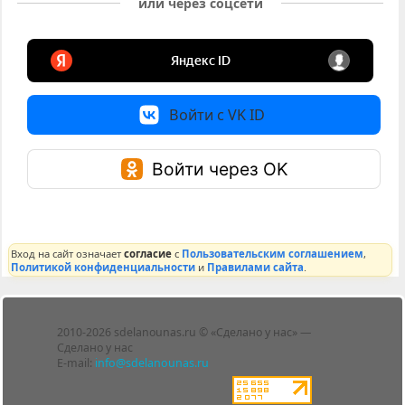
или через соцсети
Войти с VK ID
Войти через OK
Вход на сайт означает
согласие
с
Пользовательским соглашением
,
Политикой конфиденциальности
и
Правилами сайта
.
Лента
2010-2026 sdelanounas.ru © «Сделано у нас» —
Блоги
Сделано у нас
Люди
E-mail:
info@sdelanounas.ru
Политика
конфиденциальности
Пользовательское