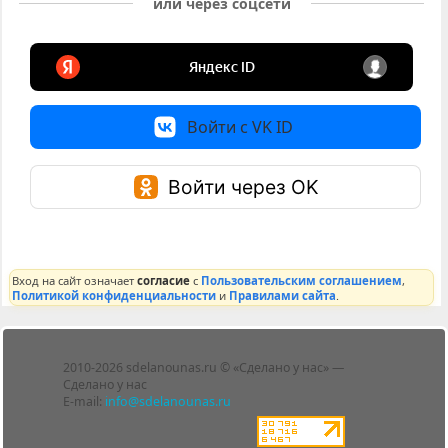
или через соцсети
Войти с VK ID
Войти через OK
Вход на сайт означает
согласие
с
Пользовательским соглашением
,
Политикой конфиденциальности
и
Правилами сайта
.
Лента
2010-2026 sdelanounas.ru © «Сделано у нас» —
Блоги
Сделано у нас
Люди
E-mail:
info@sdelanounas.ru
Политика
конфиденциальности
Пользовательское