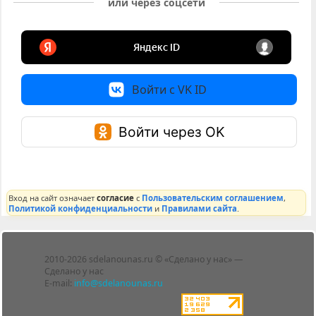
или через соцсети
Войти с VK ID
Войти через OK
Вход на сайт означает
согласие
с
Пользовательским соглашением
,
Политикой конфиденциальности
и
Правилами сайта
.
Лента
2010-2026 sdelanounas.ru © «Сделано у нас» —
Блоги
Сделано у нас
Люди
E-mail:
info@sdelanounas.ru
Политика
конфиденциальности
Пользовательское