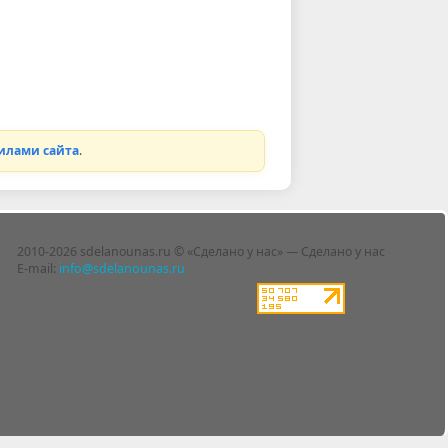
илами сайта
.
2010-2026 sdelanounas.ru © «Сделано у нас» — Сделано у нас
E-mail:
info@sdelanounas.ru