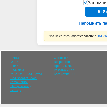
Запомнит
Войт
Напомнить па
Вход на сайт означает
согласие
с
Польз
Лента
О проекте
Блоги
Вопрос-ответ
Люди
Прочти меня!
Политика
Реклама у нас
конфиденциальности
Блог компании
Пользовательское
соглашение
Change privacy
settings