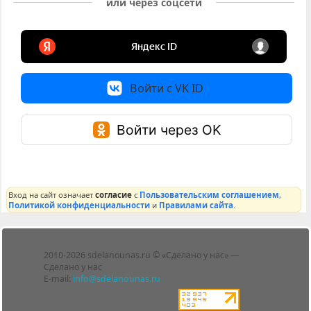
или через соцсети
Войти с VK ID
Войти через OK
Вход на сайт означает
согласие
с
Пользовательским соглашением
,
Политикой конфиденциальности
и
Правилами сайта
.
Лента
2010-2026 sdelanounas.ru © «Сделано у нас» —
Блоги
Сделано у нас
Люди
E-mail:
info@sdelanounas.ru
Политика
конфиденциальности
Пользовательское