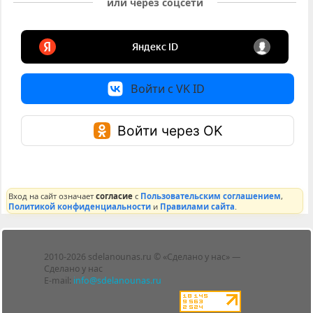
или через соцсети
Войти с VK ID
Войти через OK
Вход на сайт означает
согласие
с
Пользовательским соглашением
,
Политикой конфиденциальности
и
Правилами сайта
.
Лента
2010-2026 sdelanounas.ru © «Сделано у нас» —
Блоги
Сделано у нас
Люди
E-mail:
info@sdelanounas.ru
Политика
конфиденциальности
Пользовательское