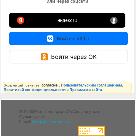
или через соцсети
Войти с VK ID
Войти через OK
Вход на сайт означает
согласие
с
Пользовательским соглашением
,
Политикой конфиденциальности
и
Правилами сайта
.
Лента
2010-2026 sdelanounas.ru © «Сделано у нас» —
Блоги
Сделано у нас
Люди
E-mail:
info@sdelanounas.ru
Политика
конфиденциальности
Пользовательское