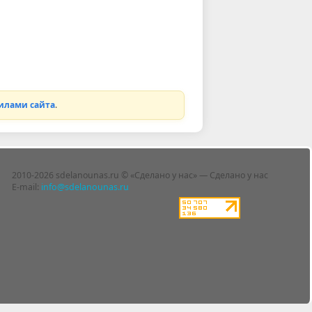
илами сайта
.
2010-2026 sdelanounas.ru © «Сделано у нас» — Сделано у нас
E-mail:
info@sdelanounas.ru