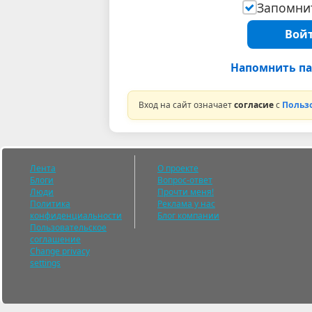
Запомнит
Войт
Напомнить па
Вход на сайт означает
согласие
с
Польз
Лента
О проекте
Блоги
Вопрос-ответ
Люди
Прочти меня!
Политика
Реклама у нас
конфиденциальности
Блог компании
Пользовательское
соглашение
Change privacy
settings