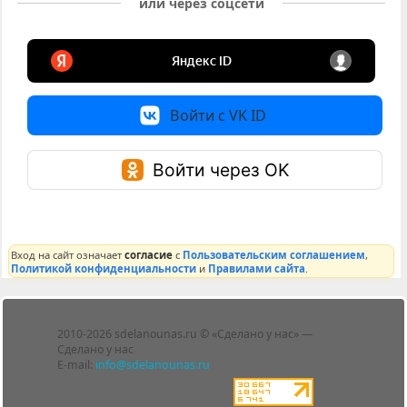
или через соцсети
Войти с VK ID
Войти через OK
Вход на сайт означает
согласие
с
Пользовательским соглашением
,
Политикой конфиденциальности
и
Правилами сайта
.
Лента
2010-2026 sdelanounas.ru © «Сделано у нас» —
Блоги
Сделано у нас
Люди
E-mail:
info@sdelanounas.ru
Политика
конфиденциальности
Пользовательское