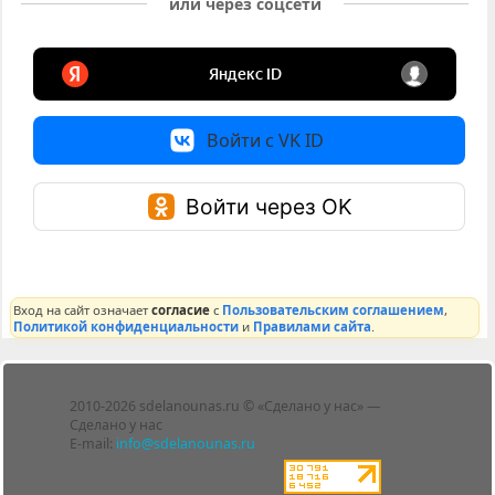
или через соцсети
Войти с VK ID
Войти через OK
Вход на сайт означает
согласие
с
Пользовательским соглашением
,
Политикой конфиденциальности
и
Правилами сайта
.
Лента
2010-2026 sdelanounas.ru © «Сделано у нас» —
Блоги
Сделано у нас
Люди
E-mail:
info@sdelanounas.ru
Политика
конфиденциальности
Пользовательское