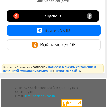
или через соцсети
Войти с VK ID
Войти через OK
Вход на сайт означает
согласие
с
Пользовательским соглашением
,
Политикой конфиденциальности
и
Правилами сайта
.
Лента
2010-2026 sdelanounas.ru © «Сделано у нас» —
Блоги
Сделано у нас
Люди
E-mail:
info@sdelanounas.ru
Политика
конфиденциальности
Пользовательское