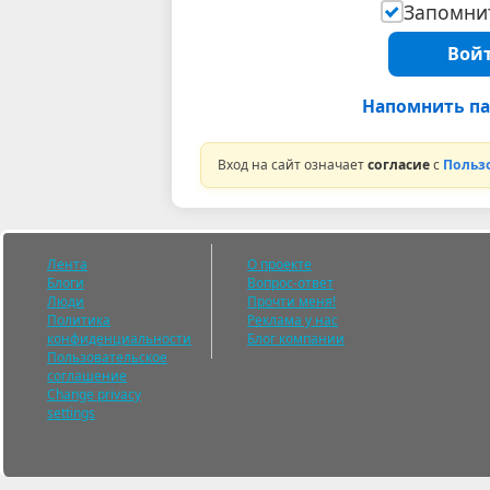
Запомнит
Войт
Напомнить па
Вход на сайт означает
согласие
с
Польз
Лента
О проекте
Блоги
Вопрос-ответ
Люди
Прочти меня!
Политика
Реклама у нас
конфиденциальности
Блог компании
Пользовательское
соглашение
Change privacy
settings