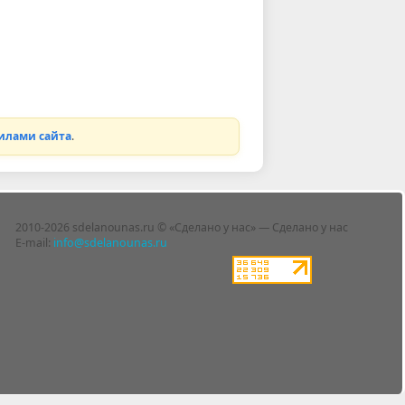
илами сайта
.
2010-2026 sdelanounas.ru © «Сделано у нас» — Сделано у нас
E-mail:
info@sdelanounas.ru