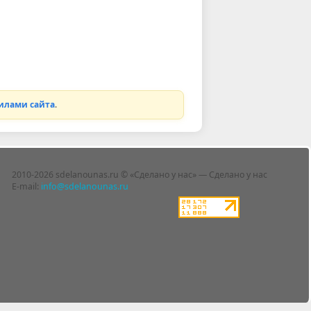
илами сайта
.
2010-2026 sdelanounas.ru © «Сделано у нас» — Сделано у нас
E-mail:
info@sdelanounas.ru