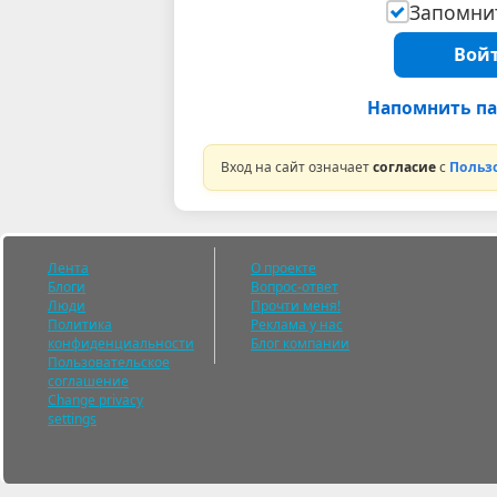
Запомнит
Войт
Напомнить па
Вход на сайт означает
согласие
с
Польз
Лента
О проекте
Блоги
Вопрос-ответ
Люди
Прочти меня!
Политика
Реклама у нас
конфиденциальности
Блог компании
Пользовательское
соглашение
Change privacy
settings