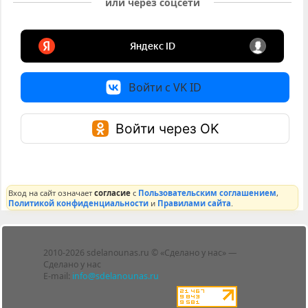
или через соцсети
Войти с VK ID
Войти через OK
Вход на сайт означает
согласие
с
Пользовательским соглашением
,
Политикой конфиденциальности
и
Правилами сайта
.
Лента
2010-2026 sdelanounas.ru © «Сделано у нас» —
Блоги
Сделано у нас
Люди
E-mail:
info@sdelanounas.ru
Политика
конфиденциальности
Пользовательское