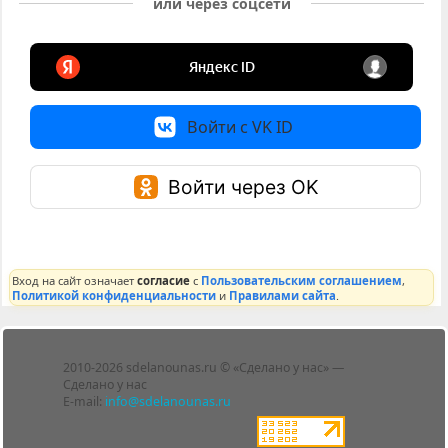
или через соцсети
Войти с VK ID
Войти через OK
Вход на сайт означает
согласие
с
Пользовательским соглашением
,
Политикой конфиденциальности
и
Правилами сайта
.
Лента
2010-2026 sdelanounas.ru © «Сделано у нас» —
Блоги
Сделано у нас
Люди
E-mail:
info@sdelanounas.ru
Политика
конфиденциальности
Пользовательское