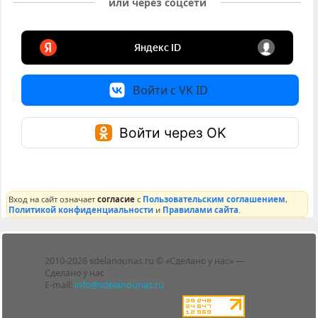
или через соцсети
Войти с VK ID
Войти через OK
Вход на сайт означает
согласие
с
Пользовательским соглашением
,
Политикой конфиденциальности
и
Правилами сайта
.
Лента
2010-2026 sdelanounas.ru © «Сделано у нас» —
Блоги
Сделано у нас
Люди
E-mail:
info@sdelanounas.ru
Политика
конфиденциальности
Пользовательское