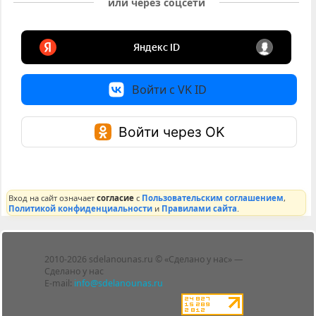
или через соцсети
Войти с VK ID
Войти через OK
Вход на сайт означает
согласие
с
Пользовательским соглашением
,
Политикой конфиденциальности
и
Правилами сайта
.
Лента
2010-2026 sdelanounas.ru © «Сделано у нас» —
Блоги
Сделано у нас
Люди
E-mail:
info@sdelanounas.ru
Политика
конфиденциальности
Пользовательское